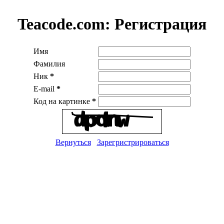
Teacode.com:
Регистрация
Имя
Фамилия
Ник
*
E-mail
*
Код на картинке
*
Вернуться
Зарегристрироваться