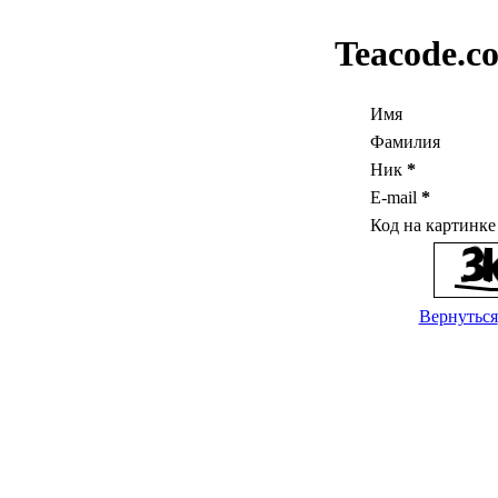
Teacode.c
Имя
Фамилия
Ник
*
E-mail
*
Код на картинк
Вернуться