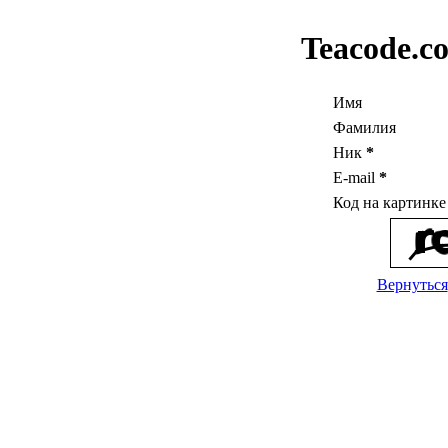
Teacode.c
Имя
Фамилия
Ник
*
E-mail
*
Код на картинк
Вернуться