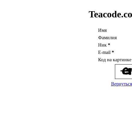
Teacode.c
Имя
Фамилия
Ник
*
E-mail
*
Код на картинк
Вернуться