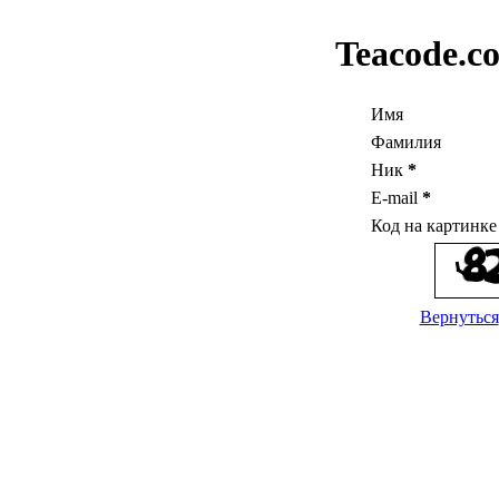
Teacode.c
Имя
Фамилия
Ник
*
E-mail
*
Код на картинк
Вернуться