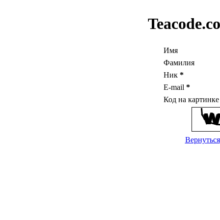
Teacode.c
Имя
Фамилия
Ник
*
E-mail
*
Код на картинк
Вернуться