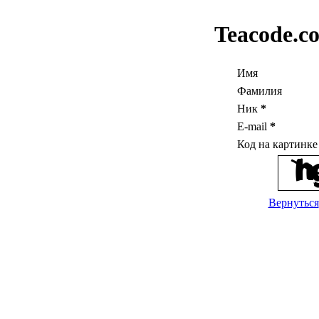
Teacode.c
Имя
Фамилия
Ник
*
E-mail
*
Код на картинк
Вернуться