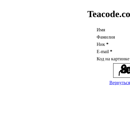
Teacode.c
Имя
Фамилия
Ник
*
E-mail
*
Код на картинк
Вернуться