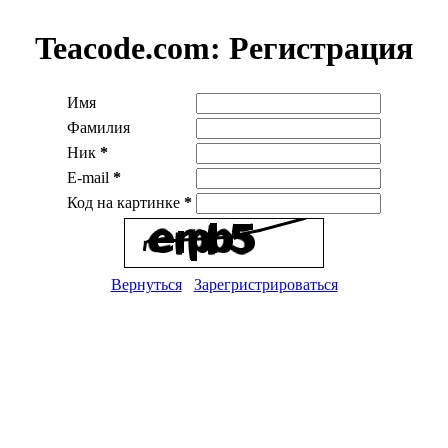
Teacode.com:
Регистрация
Имя
Фамилия
Ник
*
E-mail
*
Код на картинке
*
Вернуться
Зарегристрироваться