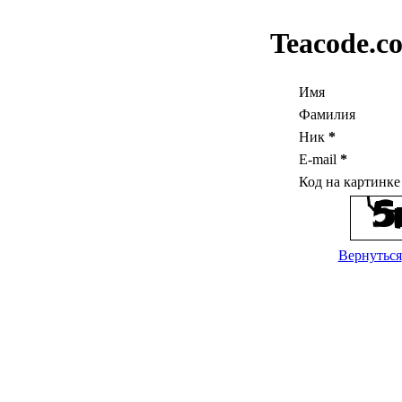
Teacode.c
Имя
Фамилия
Ник
*
E-mail
*
Код на картинк
Вернуться