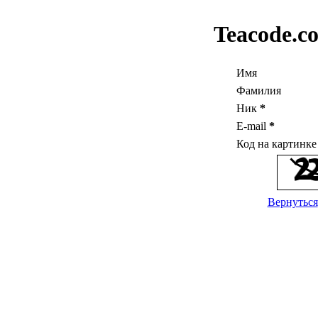
Teacode.c
Имя
Фамилия
Ник
*
E-mail
*
Код на картинк
Вернуться