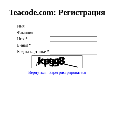
Teacode.com:
Регистрация
Имя
Фамилия
Ник
*
E-mail
*
Код на картинке
*
Вернуться
Зарегристрироваться