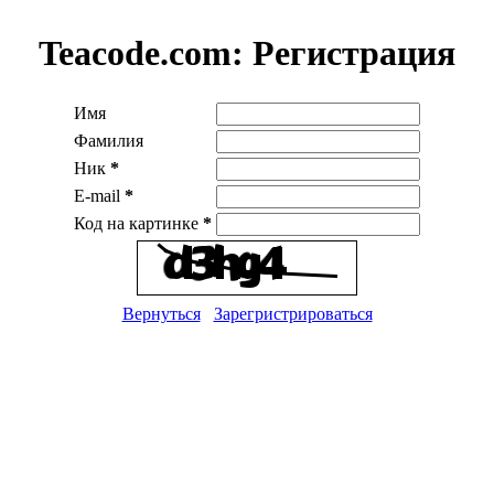
Teacode.com:
Регистрация
Имя
Фамилия
Ник
*
E-mail
*
Код на картинке
*
Вернуться
Зарегристрироваться