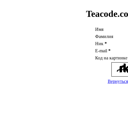
Teacode.c
Имя
Фамилия
Ник
*
E-mail
*
Код на картинк
Вернуться