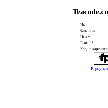
Teacode.c
Имя
Фамилия
Ник
*
E-mail
*
Код на картинк
Вернуться