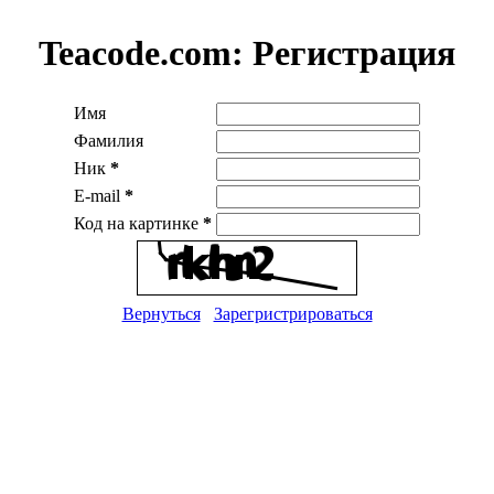
Teacode.com:
Регистрация
Имя
Фамилия
Ник
*
E-mail
*
Код на картинке
*
Вернуться
Зарегристрироваться