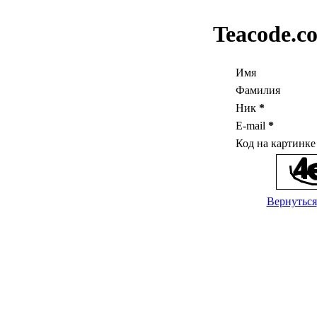
Teacode.c
Имя
Фамилия
Ник
*
E-mail
*
Код на картинк
Вернуться