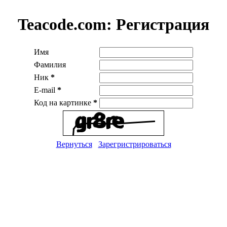
Teacode.com:
Регистрация
Имя
Фамилия
Ник
*
E-mail
*
Код на картинке
*
Вернуться
Зарегристрироваться