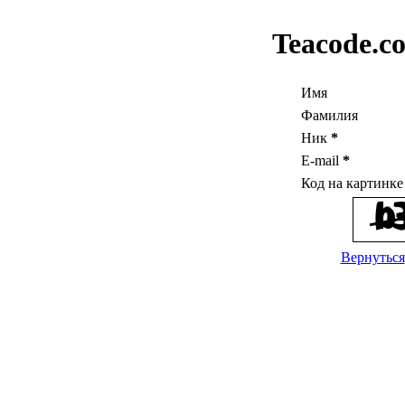
Teacode.c
Имя
Фамилия
Ник
*
E-mail
*
Код на картинк
Вернуться