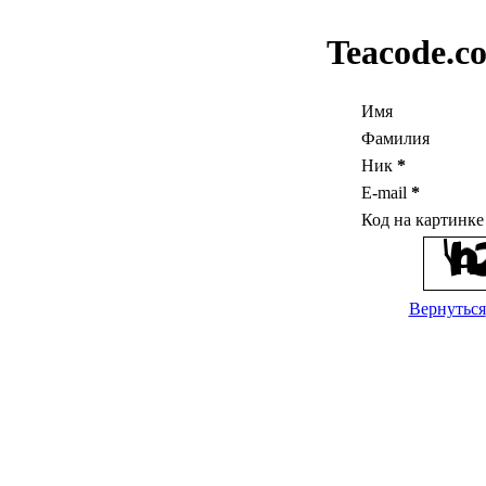
Teacode.c
Имя
Фамилия
Ник
*
E-mail
*
Код на картинк
Вернуться