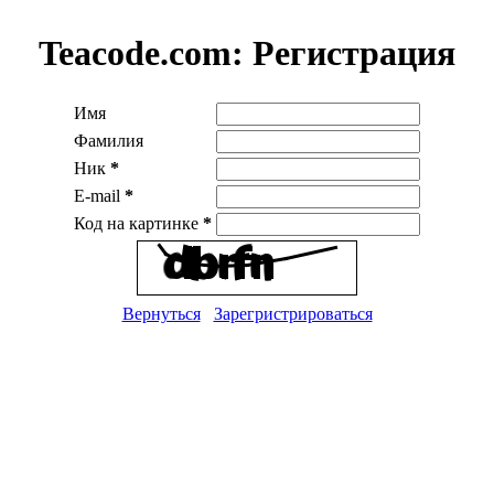
Teacode.com:
Регистрация
Имя
Фамилия
Ник
*
E-mail
*
Код на картинке
*
Вернуться
Зарегристрироваться