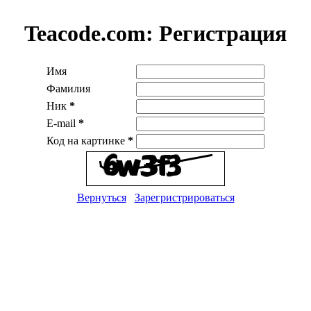
Teacode.com:
Регистрация
Имя
Фамилия
Ник
*
E-mail
*
Код на картинке
*
Вернуться
Зарегристрироваться