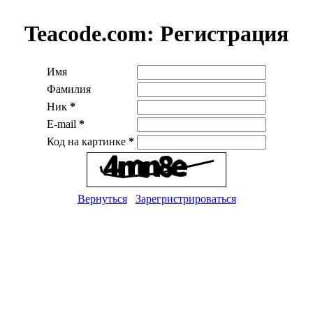
Teacode.com:
Регистрация
Имя
Фамилия
Ник
*
E-mail
*
Код на картинке
*
Вернуться
Зарегристрироваться