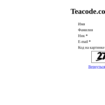
Teacode.c
Имя
Фамилия
Ник
*
E-mail
*
Код на картинк
Вернуться