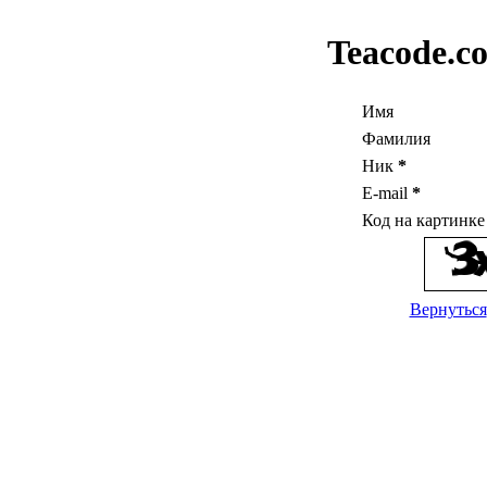
Teacode.c
Имя
Фамилия
Ник
*
E-mail
*
Код на картинк
Вернуться