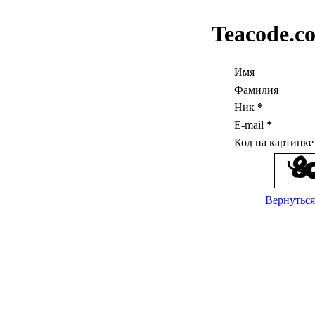
Teacode.c
Имя
Фамилия
Ник
*
E-mail
*
Код на картинк
Вернуться