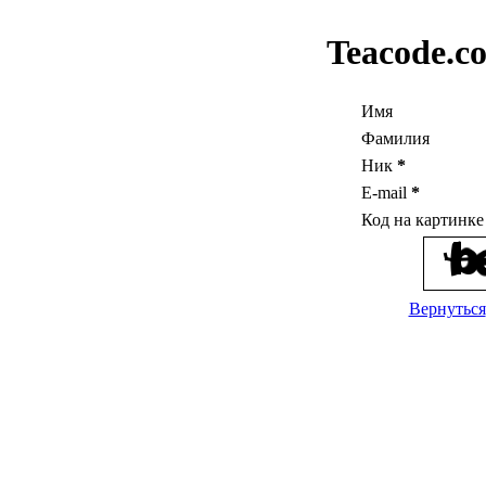
Teacode.c
Имя
Фамилия
Ник
*
E-mail
*
Код на картинк
Вернуться