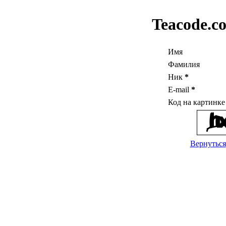
Teacode.c
Имя
Фамилия
Ник
*
E-mail
*
Код на картинк
Вернуться