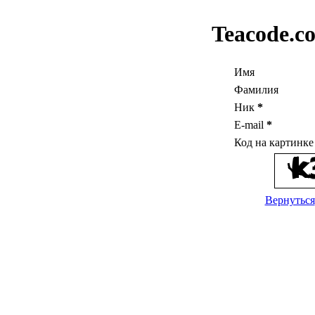
Teacode.c
Имя
Фамилия
Ник
*
E-mail
*
Код на картинк
Вернуться