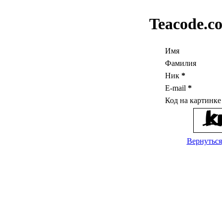
Teacode.c
Имя
Фамилия
Ник
*
E-mail
*
Код на картинк
Вернуться