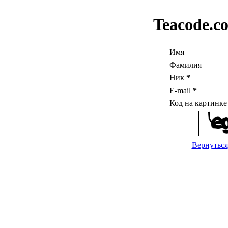
Teacode.c
Имя
Фамилия
Ник
*
E-mail
*
Код на картинк
Вернуться