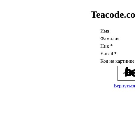
Teacode.c
Имя
Фамилия
Ник
*
E-mail
*
Код на картинк
Вернуться