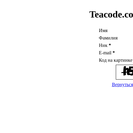
Teacode.c
Имя
Фамилия
Ник
*
E-mail
*
Код на картинк
Вернуться