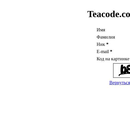
Teacode.c
Имя
Фамилия
Ник
*
E-mail
*
Код на картинк
Вернуться