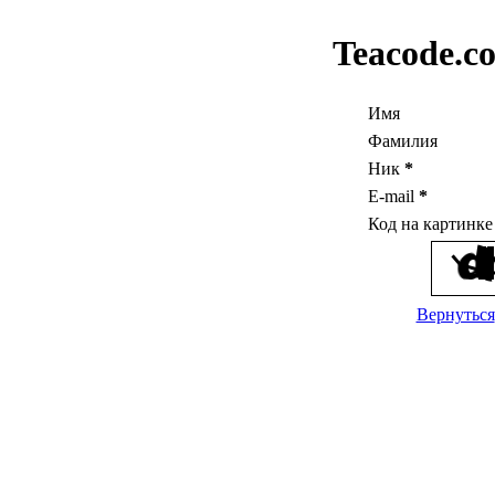
Teacode.c
Имя
Фамилия
Ник
*
E-mail
*
Код на картинк
Вернуться