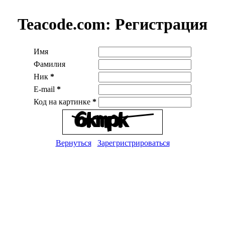
Teacode.com:
Регистрация
Имя
Фамилия
Ник
*
E-mail
*
Код на картинке
*
Вернуться
Зарегристрироваться