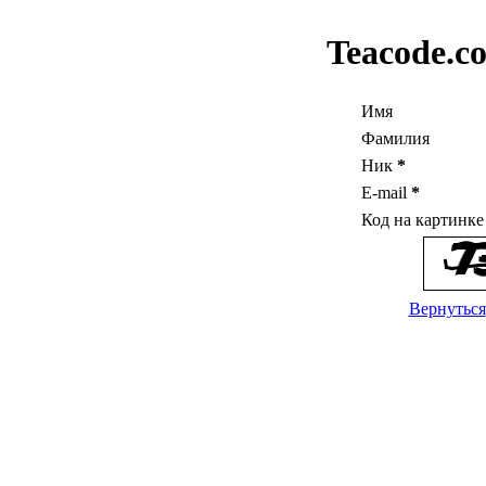
Teacode.c
Имя
Фамилия
Ник
*
E-mail
*
Код на картинк
Вернуться