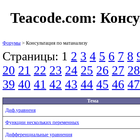
Teacode.com:
Консу
Форумы
> Консультация по матанализу
Страницы:
1
2
3
4
5
6
7
8
20
21
22
23
24
25
26
27
28
39
40
41
42
43
44
45
46
47
Тема
Диф.уравненя
Функции нескольких переменных
Дифференциальные уравнения