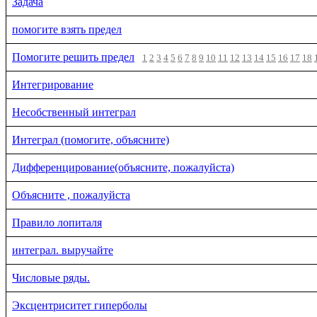
Задача
помогите взять предел
Помогите решить предел
1
2
3
4
5
6
7
8
9
10
11
12
13
14
15
16
17
18
Интегрирование
Несобственный интеграл
Интеграл (помогите, объясните)
Дифференцирование(объясните, пожалуйста)
Объясните , пожалуйста
Правило лопиталя
интеграл. выручайте
Числовые ряды.
Эксцентриситет гиперболы