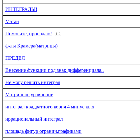
ИНТЕГРАЛЫ!
Матан
Помогите, пропадаю!
1
2
ф-лы Крамера(матрицы)
ПРЕДЕЛ
Внесение функции под знак дифференциала..
Не могу решить интеграл
Матричное уравнение
интеграл квадратного корня 4 минус кв.х
иррациональный интеграл
площадь фигур огранич.графиками