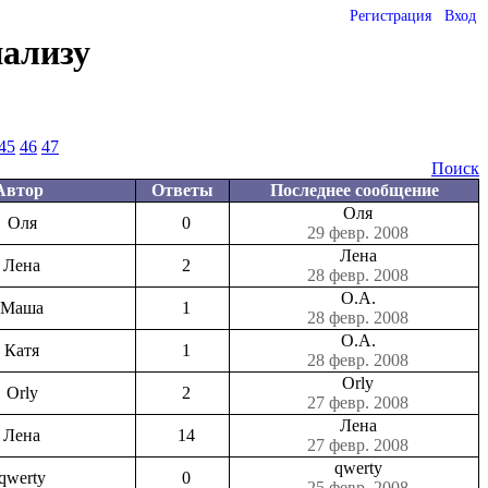
Регистрация
Вход
нализу
45
46
47
Поиск
Автор
Ответы
Последнее сообщение
Оля
Оля
0
29 февр. 2008
Лена
Лена
2
28 февр. 2008
О.А.
Маша
1
28 февр. 2008
О.А.
Катя
1
28 февр. 2008
Orly
Orly
2
27 февр. 2008
Лена
Лена
14
27 февр. 2008
qwerty
qwerty
0
25 февр. 2008