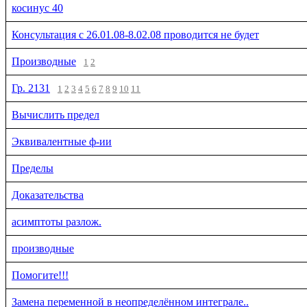
косинус 40
Консультация с 26.01.08-8.02.08 проводится не будет
Производные
1
2
Гр. 2131
1
2
3
4
5
6
7
8
9
10
11
Вычислить предел
Эквивалентные ф-ии
Пределы
Доказательства
асимптоты разлож.
производные
Помогите!!!
Замена переменной в неопределённом интеграле..