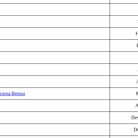
Н
йлера-Венна
А
Пе
De