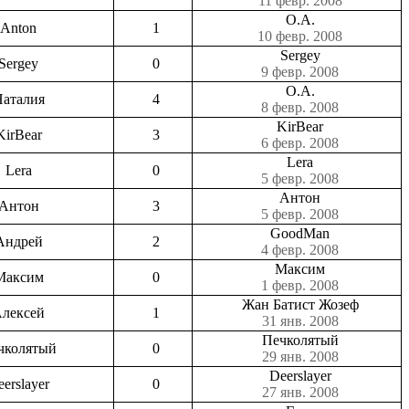
11 февр. 2008
О.А.
Anton
1
10 февр. 2008
Sergey
Sergey
0
9 февр. 2008
О.А.
аталия
4
8 февр. 2008
KirBear
KirBear
3
6 февр. 2008
Lera
Lera
0
5 февр. 2008
Антон
Антон
3
5 февр. 2008
GoodMan
Андрей
2
4 февр. 2008
Максим
Максим
0
1 февр. 2008
Жан Батист Жозеф
лексей
1
31 янв. 2008
Печколятый
чколятый
0
29 янв. 2008
Deerslayer
erslayer
0
27 янв. 2008