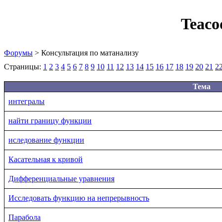
Teaco
Форумы
> Консультация по матанализу
Страницы:
1
2
3
4
5
6
7
8
9
10
11
12
13
14
15
16
17
18
19
20
21
2
Тема
интегралы
найти границу функции
иследование функции
Касательная к кривой
Дифференциальные уравнения
Исследовать функцию на непрерывность
Парабола