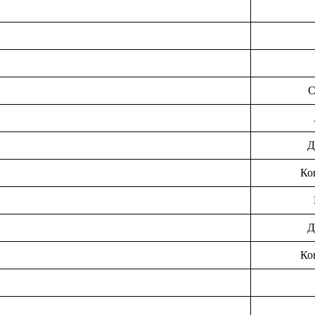
C
Д
Ко
Д
Ко