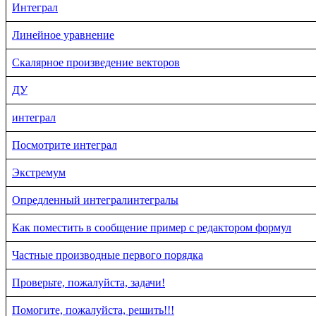
Интеграл
Линейное уравнение
Скалярное произведение векторов
ДУ
интеграл
Посмотрите интеграл
Экстремум
Опредленный интегралинтегралы
Как поместить в сообщение пример с редактором формул
Частные производные первого порядка
Проверьте, пожалуйста, задачи!
Помогите, пожалуйста, решить!!!