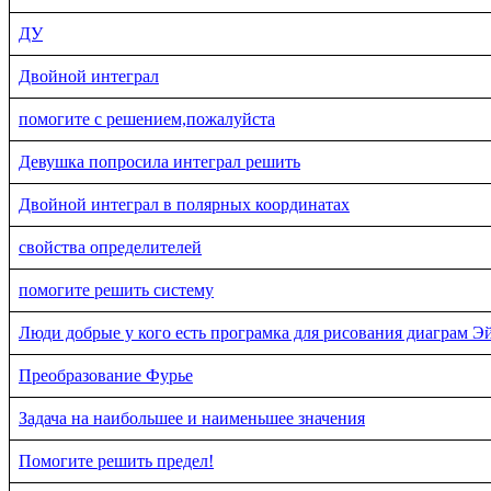
ДУ
Двойной интеграл
помогите с решением,пожалуйста
Девушка попросила интеграл решить
Двойной интеграл в полярных координатах
свойства определителей
помогите решить систему
Люди добрые у кого есть програмка для рисования диаграм Э
Преобразование Фурье
Задача на наибольшее и наименьшее значения
Помогите решить предел!