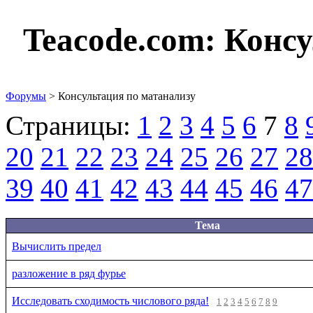
Teacode.com:
Консу
Форумы
> Консультация по матанализу
Страницы:
1
2
3
4
5
6
7
8
20
21
22
23
24
25
26
27
28
39
40
41
42
43
44
45
46
47
Тема
Вычислить предел
разложение в ряд фурье
Исследовать сходимость числового ряда!
1
2
3
4
5
6
7
8
9