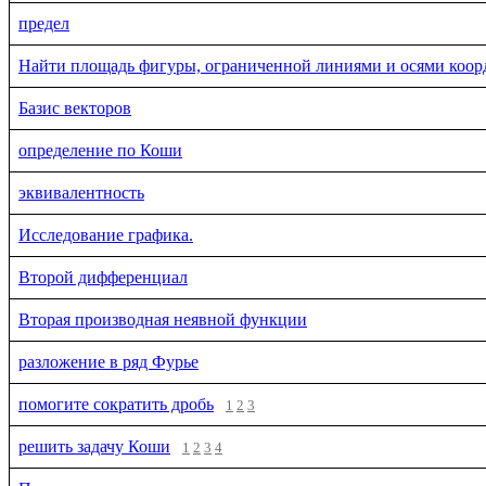
предел
Найти площадь фигуры, ограниченной линиями и осями коор
Базис векторов
определение по Коши
эквивалентность
Исследование графика.
Второй дифференциал
Вторая производная неявной функции
разложение в ряд Фурье
помогите сократить дробь
1
2
3
решить задачу Коши
1
2
3
4