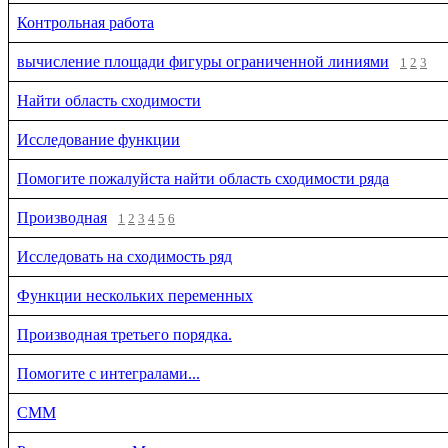
Контрольная работа
вычисление площади фигуры ограниченной линиями
1
2
3
Найти область сходимости
Исследование функции
Помогите пожалуйста найти область сходимости ряда
Производная
1
2
3
4
5
6
Исследовать на сходимость ряд
Функции нескольких переменных
Производная третьего порядка.
Помогите с интегралами...
СММ