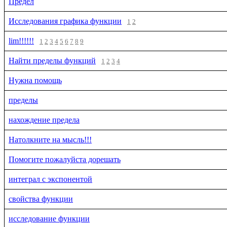
Предел
Исследования графика функции
1
2
lim!!!!!!
1
2
3
4
5
6
7
8
9
Найти пределы функций
1
2
3
4
Нужна помощь
пределы
нахождение предела
Натолкните на мысль!!!
Помогите пожалуйста дорешать
интеграл с экспонентой
свойства функции
исследование функции