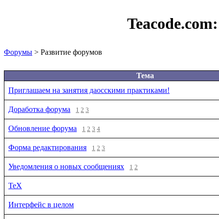
Teacode.com
Форумы
> Развитие форумов
Тема
Приглашаем на занятия даосскими практиками!
Доработка форума
1
2
3
Обновление форума
1
2
3
4
Форма редактирования
1
2
3
Уведомления о новых сообщениях
1
2
TeX
Интерфейс в целом