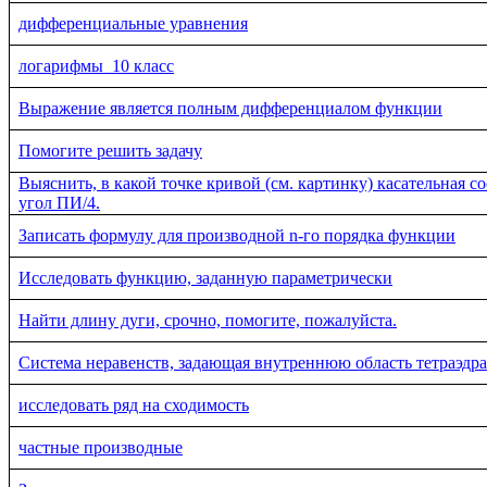
дифференциальные уравнения
логарифмы_10 класс
Выражение является полным дифференциалом функции
Помогите решить задачу
Выяснить, в какой точке кривой (см. картинку) касательная с
угол ПИ/4.
Записать формулу для производной n-го порядка функции
Исследовать функцию, заданную параметрически
Найти длину дуги, срочно, помогите, пожалуйста.
Система неравенств, задающая внутреннюю область тетраэдра
исследовать ряд на сходимость
частные производные