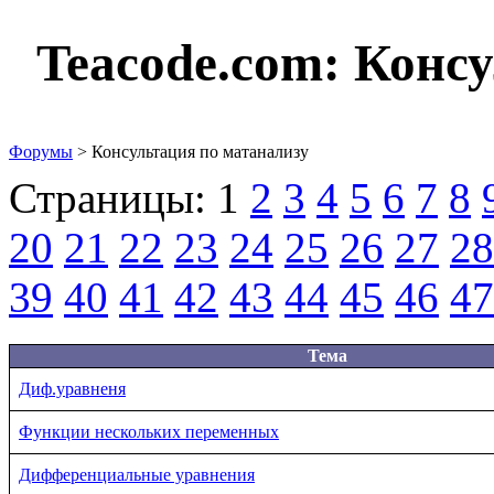
Teacode.com:
Консу
Форумы
> Консультация по матанализу
Страницы:
1
2
3
4
5
6
7
8
20
21
22
23
24
25
26
27
28
39
40
41
42
43
44
45
46
47
Тема
Диф.уравненя
Функции нескольких переменных
Дифференциальные уравнения