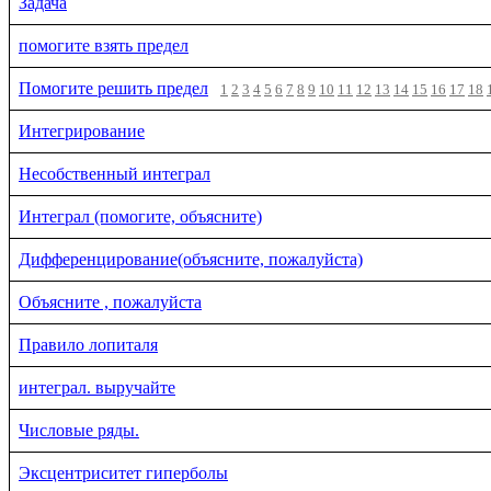
Задача
помогите взять предел
Помогите решить предел
1
2
3
4
5
6
7
8
9
10
11
12
13
14
15
16
17
18
Интегрирование
Несобственный интеграл
Интеграл (помогите, объясните)
Дифференцирование(объясните, пожалуйста)
Объясните , пожалуйста
Правило лопиталя
интеграл. выручайте
Числовые ряды.
Эксцентриситет гиперболы