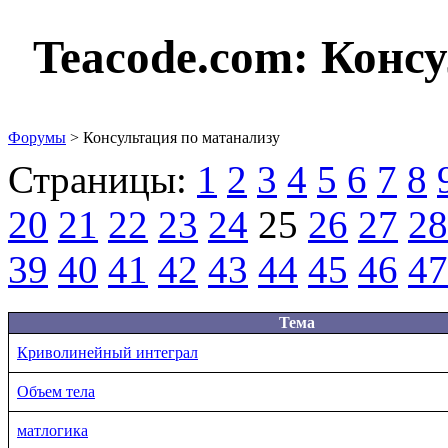
Teacode.com:
Консу
Форумы
> Консультация по матанализу
Страницы:
1
2
3
4
5
6
7
8
20
21
22
23
24
25
26
27
28
39
40
41
42
43
44
45
46
47
Тема
Криволинейный интеграл
Объем тела
матлогика