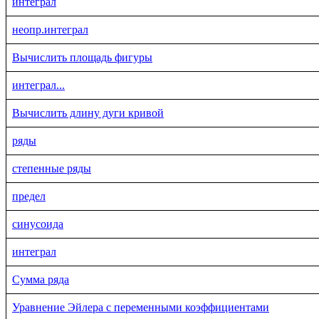
интеграл
неопр.интеграл
Вычислить площадь фигуры
интеграл...
Вычислить длину дуги кривой
ряды
степенные ряды
предел
синусоида
интеграл
Сумма ряда
Уравнение Эйлера с переменными коэффициентами