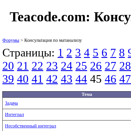
Teacode.com:
Консу
Форумы
> Консультация по матанализу
Страницы:
1
2
3
4
5
6
7
8
20
21
22
23
24
25
26
27
28
39
40
41
42
43
44
45
46
47
Тема
Задача
Интеграл
Несобственный интеграл