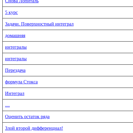
Снова Лопиталь
5 курс
Задачи. Поверхностный интеграл
домашняя
интегралы
интегралы
Перездача
формула Стокса
Интеграл
....
Оценить остаток ряда
Злой второй дифференциал!