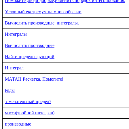
Поможите ,люди добрые,изменить порядок интегрирования.
Условный екстремум на многообразии
Вычислить производные, интегралы.
Интегралы
Вычислить производные
Найти пределы функций
Интеграл
МАТАН Расчетка. Помогите!
Ряды
замечательный предел?
масса(тройной интеграл)
производные