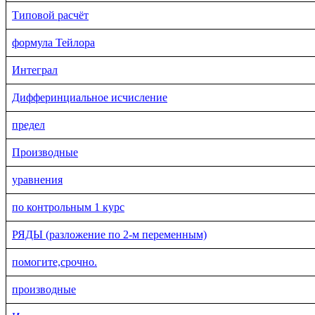
Типовой расчёт
формула Тейлора
Интеграл
Дифферинциальное исчисление
предел
Производные
уравнения
по контрольным 1 курс
РЯДЫ (разложение по 2-м переменным)
помогите,срочно.
производные