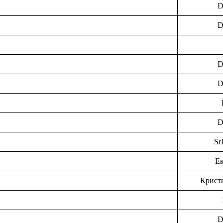
D
D
D
D
D
Sr
Ек
Крист
D