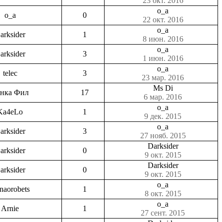
23 окт. 2016
o_a
o_a
0
22 окт. 2016
o_a
arksider
1
8 июн. 2016
o_a
arksider
3
1 июн. 2016
o_a
telec
3
23 мар. 2016
Ms Di
нка Фил
17
6 мар. 2016
o_a
Ka4eLo
1
9 дек. 2015
o_a
arksider
3
27 нояб. 2015
Darksider
arksider
0
9 окт. 2015
Darksider
arksider
0
9 окт. 2015
o_a
enaorobets
1
8 окт. 2015
o_a
Arnie
1
27 сент. 2015