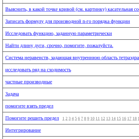
Выяснить, в какой точке кривой (см. картинку) касательная с
Записать формулу для производной n-го порядка функции
Исследовать функцию, заданную параметрически
Найти длину дуги, срочно, помогите, пожалуйста.
Система неравенств, задающая внутреннюю область тетраэдра
исследовать ряд на сходимость
частные производные
Задача
помогите взять предел
Помогите решить предел
1
2
3
4
5
6
7
8
9
10
11
12
13
14
15
16
17
18
Интегрирование