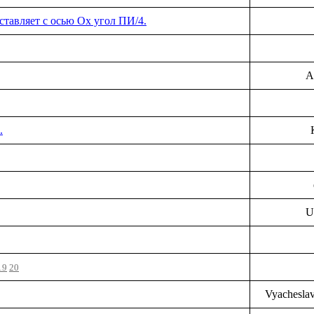
оставляет с осью Оx угол ПИ/4.
A
.
U
19
20
Vyachesla