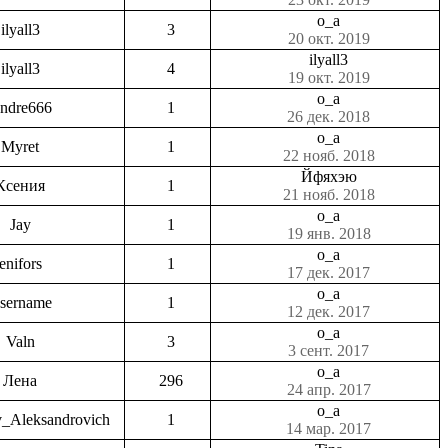
o_a
ilyall3
3
20 окт. 2019
ilyall3
ilyall3
4
19 окт. 2019
o_a
ndre666
1
26 дек. 2018
o_a
Myret
1
22 нояб. 2018
Йфяхэю
Ксения
1
21 нояб. 2018
o_a
Jay
1
19 янв. 2018
o_a
enifors
1
17 дек. 2017
o_a
sername
1
12 дек. 2017
o_a
Valn
3
3 сент. 2017
o_a
Лена
296
24 апр. 2017
o_a
v_Aleksandrovich
1
14 мар. 2017