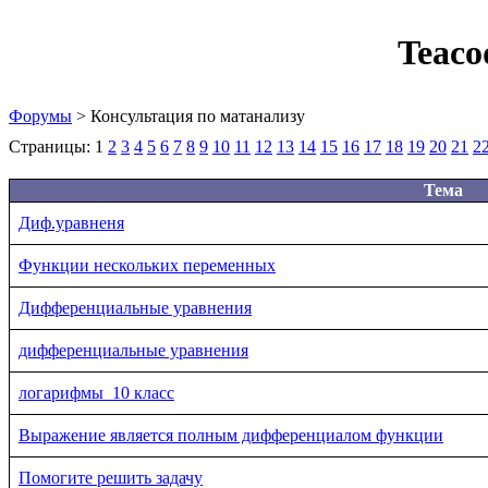
Teaco
Форумы
> Консультация по матанализу
Страницы:
1
2
3
4
5
6
7
8
9
10
11
12
13
14
15
16
17
18
19
20
21
2
Тема
Диф.уравненя
Функции нескольких переменных
Дифференциальные уравнения
дифференциальные уравнения
логарифмы_10 класс
Выражение является полным дифференциалом функции
Помогите решить задачу