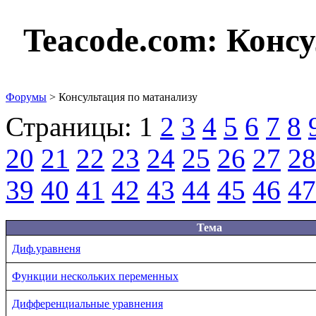
Teacode.com:
Консу
Форумы
> Консультация по матанализу
Страницы:
1
2
3
4
5
6
7
8
20
21
22
23
24
25
26
27
28
39
40
41
42
43
44
45
46
47
Тема
Диф.уравненя
Функции нескольких переменных
Дифференциальные уравнения