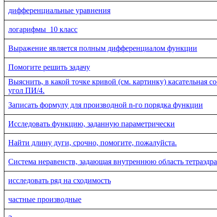
дифференциальные уравнения
логарифмы_10 класс
Выражение является полным дифференциалом функции
Помогите решить задачу
Выяснить, в какой точке кривой (см. картинку) касательная с
угол ПИ/4.
Записать формулу для производной n-го порядка функции
Исследовать функцию, заданную параметрически
Найти длину дуги, срочно, помогите, пожалуйста.
Система неравенств, задающая внутреннюю область тетраэдра
исследовать ряд на сходимость
частные производные