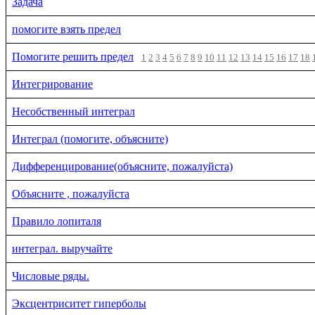
Задача
помогите взять предел
Помогите решить предел
1
2
3
4
5
6
7
8
9
10
11
12
13
14
15
16
17
18
Интегрирование
Несобственный интеграл
Интеграл (помогите, объясните)
Дифференцирование(объясните, пожалуйста)
Объясните , пожалуйста
Правило лопиталя
интеграл. выручайте
Числовые ряды.
Эксцентриситет гиперболы