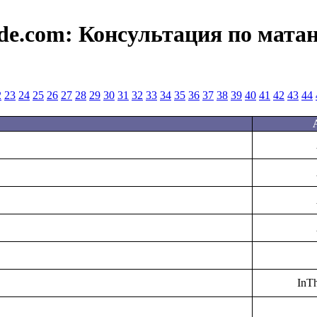
de.com:
Консультация по мата
2
23
24
25
26
27
28
29
30
31
32
33
34
35
36
37
38
39
40
41
42
43
44
InT