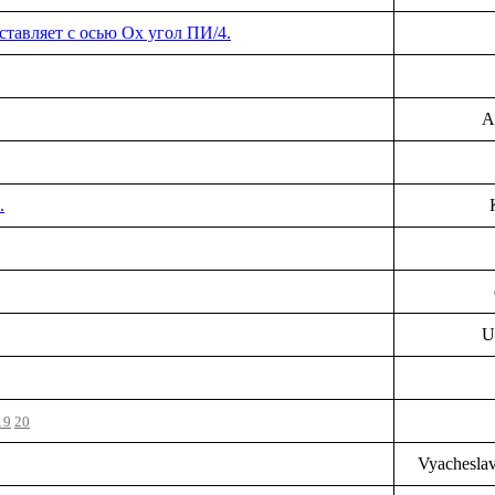
оставляет с осью Оx угол ПИ/4.
A
.
U
19
20
Vyachesla