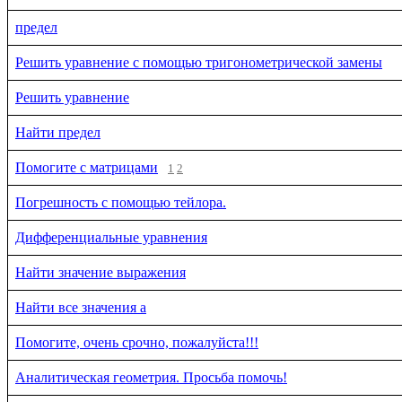
предел
Решить уравнение с помощью тригонометрической замены
Решить уравнение
Найти предел
Помогите с матрицами
1
2
Погрешность с помощью тейлора.
Дифференциальные уравнения
Найти значение выражения
Найти все значения a
Помогите, очень срочно, пожалуйста!!!
Аналитическая геометрия. Просьба помочь!