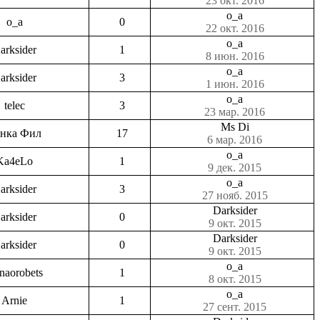
23 окт. 2016
o_a
o_a
0
22 окт. 2016
o_a
arksider
1
8 июн. 2016
o_a
arksider
3
1 июн. 2016
o_a
telec
3
23 мар. 2016
Ms Di
нка Фил
17
6 мар. 2016
o_a
Ka4eLo
1
9 дек. 2015
o_a
arksider
3
27 нояб. 2015
Darksider
arksider
0
9 окт. 2015
Darksider
arksider
0
9 окт. 2015
o_a
enaorobets
1
8 окт. 2015
o_a
Arnie
1
27 сент. 2015