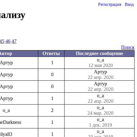
Регистрация
Вход
нализу
45
46
47
Поиск
Автор
Ответы
Последнее сообщение
o_a
Артур
1
12 мая 2020
Артур
Артур
0
22 апр. 2020
Артур
Артур
0
22 апр. 2020
o_a
Артур
1
22 апр. 2020
o_a
o_a
2
24 мар. 2020
o_a
heDarkness
1
1 дек. 2019
o_a
ilyall3
1
23 окт. 2019