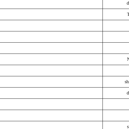
d
sh
d
s