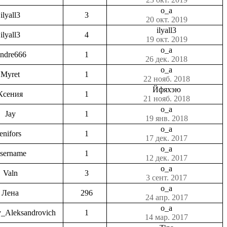
o_a
ilyall3
3
20 окт. 2019
ilyall3
ilyall3
4
19 окт. 2019
o_a
ndre666
1
26 дек. 2018
o_a
Myret
1
22 нояб. 2018
Йфяхэю
Ксения
1
21 нояб. 2018
o_a
Jay
1
19 янв. 2018
o_a
enifors
1
17 дек. 2017
o_a
sername
1
12 дек. 2017
o_a
Valn
3
3 сент. 2017
o_a
Лена
296
24 апр. 2017
o_a
v_Aleksandrovich
1
14 мар. 2017