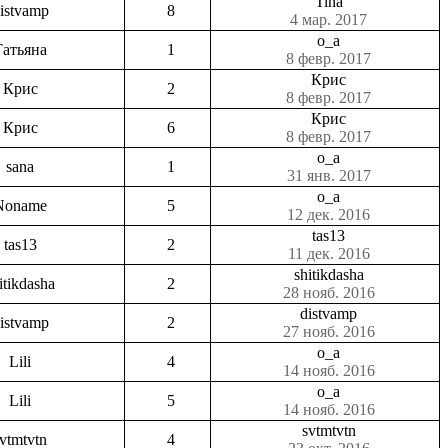
Tina
istvamp
8
4 мар. 2017
o_a
Татьяна
1
8 февр. 2017
Крис
Крис
2
8 февр. 2017
Крис
Крис
6
8 февр. 2017
o_a
sana
1
31 янв. 2017
o_a
Noname
5
12 дек. 2016
tas13
tas13
2
11 дек. 2016
shitikdasha
itikdasha
2
28 нояб. 2016
distvamp
istvamp
2
27 нояб. 2016
o_a
Lili
4
14 нояб. 2016
o_a
Lili
5
14 нояб. 2016
svtmtvtn
vtmtvtn
4