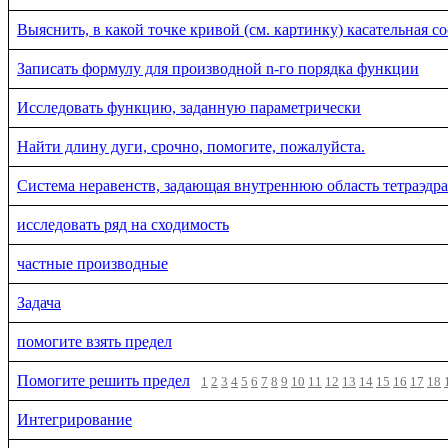
Выяснить, в какой точке кривой (см. картинку) касательная с
Записать формулу для производной n-го порядка функции
Исследовать функцию, заданную параметрически
Найти длину дуги, срочно, помогите, пожалуйста.
Система неравенств, задающая внутреннюю область тетраэдра
исследовать ряд на сходимость
частные производные
Задача
помогите взять предел
Помогите решить предел
1
2
3
4
5
6
7
8
9
10
11
12
13
14
15
16
17
18
Интегрирование