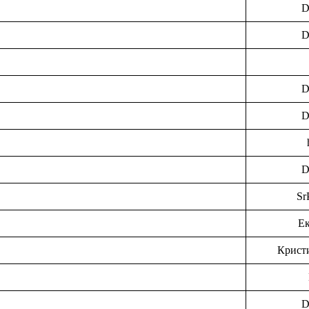
D
D
D
D
D
Sr
Ек
Крист
D