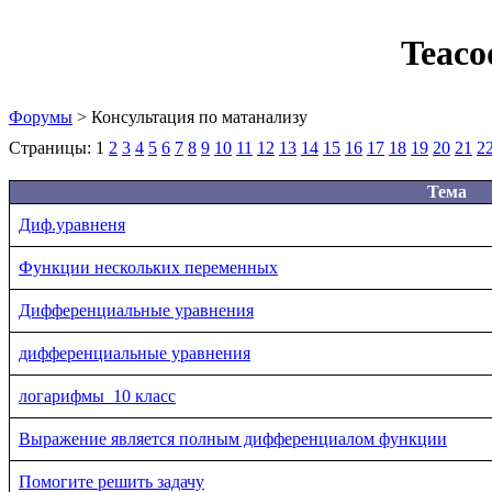
Teaco
Форумы
> Консультация по матанализу
Страницы:
1
2
3
4
5
6
7
8
9
10
11
12
13
14
15
16
17
18
19
20
21
2
Тема
Диф.уравненя
Функции нескольких переменных
Дифференциальные уравнения
дифференциальные уравнения
логарифмы_10 класс
Выражение является полным дифференциалом функции
Помогите решить задачу