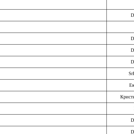
D
D
D
D
Sr
Ек
Крист
D
D