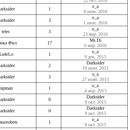
22 окт. 2016
o_a
arksider
1
8 июн. 2016
o_a
arksider
3
1 июн. 2016
o_a
telec
3
23 мар. 2016
Ms Di
нка Фил
17
6 мар. 2016
o_a
Ka4eLo
1
9 дек. 2015
Darksider
arksider
2
10 июн. 2015
o_a
arksider
3
27 нояб. 2015
o_a
hipman
1
4 апр. 2015
Darksider
arksider
0
9 окт. 2015
Darksider
arksider
0
9 окт. 2015
o_a
enaorobets
1
8 окт. 2015