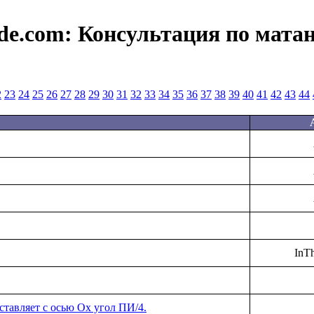
de.com:
Консультация по мата
2
23
24
25
26
27
28
29
30
31
32
33
34
35
36
37
38
39
40
41
42
43
44
InT
оставляет с осью Оx угол ПИ/4.