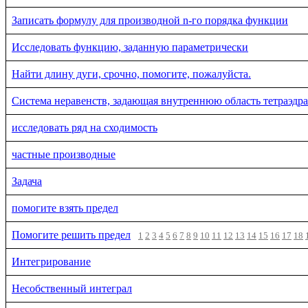
Записать формулу для производной n-го порядка функции
Исследовать функцию, заданную параметрически
Найти длину дуги, срочно, помогите, пожалуйста.
Система неравенств, задающая внутреннюю область тетраэдра
исследовать ряд на сходимость
частные производные
Задача
помогите взять предел
Помогите решить предел
1
2
3
4
5
6
7
8
9
10
11
12
13
14
15
16
17
18
Интегрирование
Несобственный интеграл