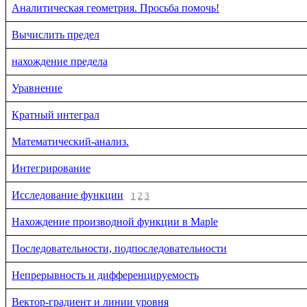
Аналитическая геометрия. Просьба помочь!
Вычислить предел
нахождение предела
Уравнение
Кратный интеграл
Математический-анализ.
Интегрирование
Исследование функции
1
2
3
Нахождение производной функции в Maple
Последовательности, подпоследовательности
Непрерывность и дифференцируемость
Вектор-градиент и линии уровня