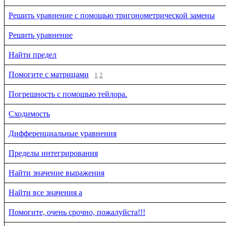
Решить уравнение с помощью тригонометрической замены
Решить уравнение
Найти предел
Помогите с матрицами
1
2
Погрешность с помощью тейлора.
Сходимость
Дифференциальные уравнения
Пределы интегрирования
Найти значение выражения
Найти все значения a
Помогите, очень срочно, пожалуйста!!!