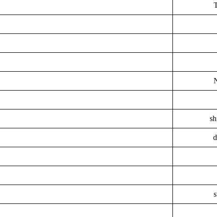
sh
d
s