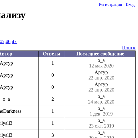
Регистрация
Вход
нализу
45
46
47
Поиск
Автор
Ответы
Последнее сообщение
o_a
Артур
1
12 мая 2020
Артур
Артур
0
22 апр. 2020
Артур
Артур
0
22 апр. 2020
o_a
o_a
2
24 мар. 2020
o_a
heDarkness
1
1 дек. 2019
o_a
ilyall3
1
23 окт. 2019
o_a
ilyall3
3
20 окт. 2019