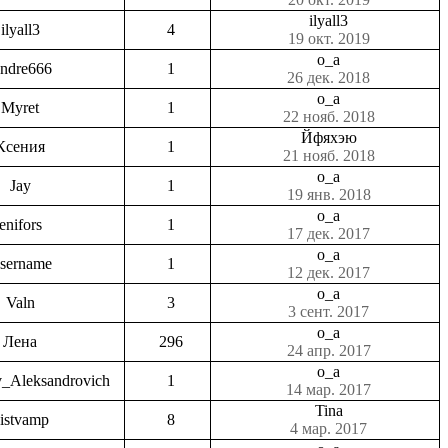
ilyall3
ilyall3
4
19 окт. 2019
o_a
ndre666
1
26 дек. 2018
o_a
Myret
1
22 нояб. 2018
Йфяхэю
Ксения
1
21 нояб. 2018
o_a
Jay
1
19 янв. 2018
o_a
enifors
1
17 дек. 2017
o_a
sername
1
12 дек. 2017
o_a
Valn
3
3 сент. 2017
o_a
Лена
296
24 апр. 2017
o_a
v_Aleksandrovich
1
14 мар. 2017
Tina
istvamp
8
4 мар. 2017