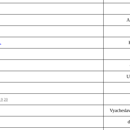
A
.
U
19
20
Vyachesla
d