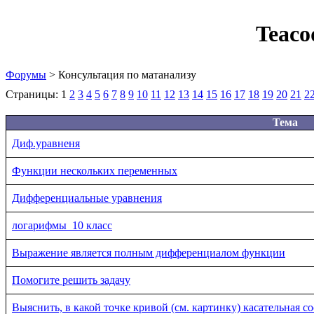
Teaco
Форумы
> Консультация по матанализу
Страницы:
1
2
3
4
5
6
7
8
9
10
11
12
13
14
15
16
17
18
19
20
21
2
Тема
Диф.уравненя
Функции нескольких переменных
Дифференциальные уравнения
логарифмы_10 класс
Выражение является полным дифференциалом функции
Помогите решить задачу
Выяснить, в какой точке кривой (см. картинку) касательная с