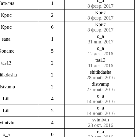
o_a
Татьяна
1
8 февр. 2017
Крис
Крис
2
8 февр. 2017
Крис
Крис
6
8 февр. 2017
o_a
sana
1
31 янв. 2017
o_a
Noname
5
12 дек. 2016
tas13
tas13
2
11 дек. 2016
shitikdasha
itikdasha
2
28 нояб. 2016
distvamp
istvamp
2
27 нояб. 2016
o_a
Lili
4
14 нояб. 2016
o_a
Lili
5
14 нояб. 2016
svtmtvtn
vtmtvtn
4
23 окт. 2016
o_a
o_a
0