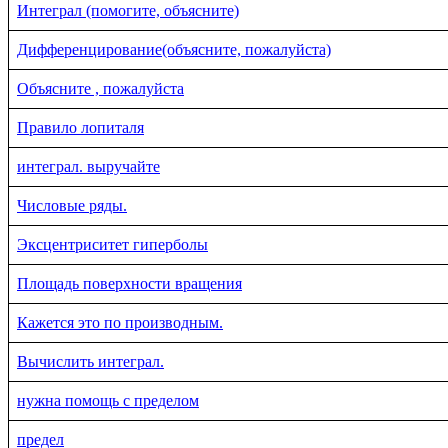
Интеграл (помогите, объясните)
Дифференцирование(объясните, пожалуйста)
Объясните , пожалуйста
Правило лопиталя
интеграл. выручайте
Числовые ряды.
Эксцентриситет гиперболы
Площадь поверхности вращения
Кажется это по производным.
Вычислить интеграл.
нужна помощь с пределом
предел