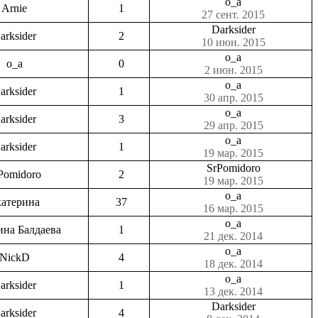
o_a
Arnie
1
27 сент. 2015
Darksider
arksider
2
10 июн. 2015
o_a
o_a
0
2 июн. 2015
o_a
arksider
1
30 апр. 2015
o_a
arksider
3
29 апр. 2015
o_a
arksider
1
19 мар. 2015
SrPomidoro
Pomidoro
2
19 мар. 2015
o_a
атерина
37
16 мар. 2015
o_a
ина Балдаева
1
21 дек. 2014
o_a
NickD
4
18 дек. 2014
o_a
arksider
1
13 дек. 2014
Darksider
arksider
4