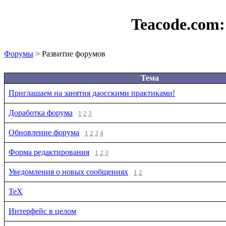
Teacode.com
Форумы
> Развитие форумов
Тема
Приглашаем на занятия даосскими практиками!
Доработка форума
1
2
3
Обновление форума
1
2
3
4
Форма редактирования
1
2
3
Уведомления о новых сообщениях
1
2
TeX
Интерфейс в целом