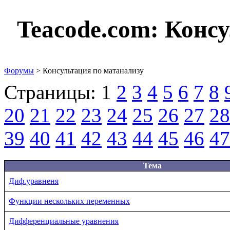
Teacode.com:
Консу
Форумы
> Консультация по матанализу
Страницы:
1
2
3
4
5
6
7
8
20
21
22
23
24
25
26
27
28
39
40
41
42
43
44
45
46
47
Тема
Диф.уравненя
Функции нескольких переменных
Дифференциальные уравнения