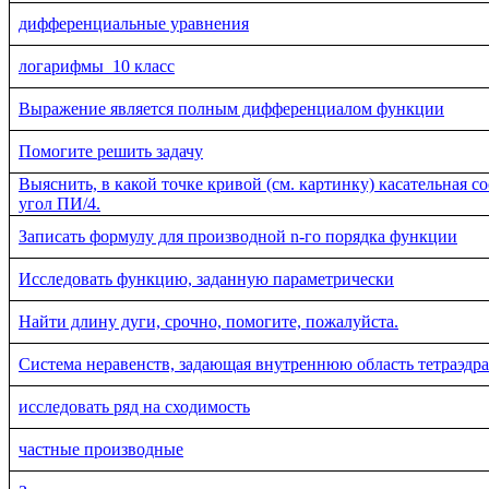
дифференциальные уравнения
логарифмы_10 класс
Выражение является полным дифференциалом функции
Помогите решить задачу
Выяснить, в какой точке кривой (см. картинку) касательная с
угол ПИ/4.
Записать формулу для производной n-го порядка функции
Исследовать функцию, заданную параметрически
Найти длину дуги, срочно, помогите, пожалуйста.
Система неравенств, задающая внутреннюю область тетраэдра
исследовать ряд на сходимость
частные производные