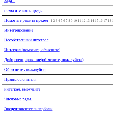
Задача
помогите взять предел
Помогите решить предел
1
2
3
4
5
6
7
8
9
10
11
12
13
14
15
16
17
18
Интегрирование
Несобственный интеграл
Интеграл (помогите, объясните)
Дифференцирование(объясните, пожалуйста)
Объясните , пожалуйста
Правило лопиталя
интеграл. выручайте
Числовые ряды.
Эксцентриситет гиперболы